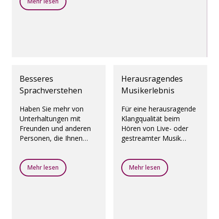
Mehr lesen
Besseres
Herausragendes
Sprachverstehen
Musikerlebnis
Haben Sie mehr von
Für eine herausragende
Unterhaltungen mit
Klangqualität beim
Freunden und anderen
Hören von Live- oder
Personen, die Ihnen
gestreamter Musik
nahestehen. Diese
haben wir ein spezielles
Hörsysteme verbessern
Programm entwickelt:
das Sprachverstehen in
Oticon MyMusic.
Mehr lesen
Mehr lesen
sowohl lärmigen als
auch ruhigen
Umgebungen.