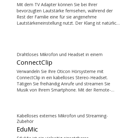
Mit dem TV Adapter können Sie bei Ihrer
bevorzugten Lautstärke fernsehen, während der
Rest der Familie eine für sie angenehme
Lautstärkeneinstellung nutzt. Der Klang ist natürlich
und voll – ohne Verzögerungen, so dass der Ton mit
dem Bild auf Ihrem Fernsehbildschirm
übereinstimmt.
Drahtloses Mikrofon und Headset in einem
ConnectClip
Verwandeln Sie Ihre Oticon Hörsysteme mit
ConnectClip in ein kabelloses Stereo-Headset.
Tätigen Sie freihändig Anrufe und streamen Sie
Musik von Ihrem Smartphone. Mit der Remote-
Mikrofonfunktion können Sie aus der Ferne einem
Sprecher zuhören. Sie können ConnectClip sogar als
diskrete Fernbedienung für Ihre Hörsysteme nutzen.
Kabelloses externes Mikrofon und Streaming-
Zubehör
EduMic