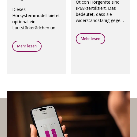
Oticon Hörgeräte sind
IP68-zertifiziert. Das
Dieses
bedeutet, dass sie
Hörsystemmodell bietet
widerstandsfähig gegen
optional ein
Feuchtigkeit und Staub
Lautstärkerädchen und
sind.
einen Taster, damit Sie
Mehr lesen
einfach die Lautstärke
steuern und Programme
Mehr lesen
ändern können.