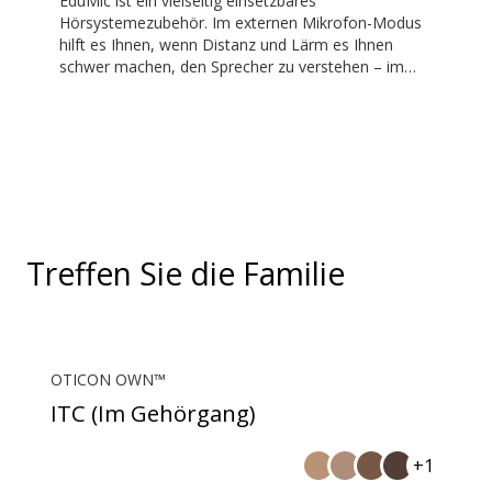
EduMic ist ein vielseitig einsetzbares
Hörsystemezubehör. Im externen Mikrofon-Modus
hilft es Ihnen, wenn Distanz und Lärm es Ihnen
schwer machen, den Sprecher zu verstehen – im
Klassenzimmer, in Arbeitssituationen, beim Sport
und vielem mehr. EduMic kann auch über eine
standardmässige 3,5-mm-Kopfhörerbuchse an
Geräte angeschlossen werden, um Audio kabellos
an Oticon Bluetooth-Hörsysteme zu übertragen. Es
kann zudem Audio aus öffentlichen
Ringschleifensystemen empfangen.
Treffen Sie die Familie
OTICON OWN™
ITC (Im Gehörgang)
+1