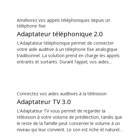
l’attention sur vos aides auditives.
Améliorez vos appels téléphoniques depuis un
téléphone fixe
Adaptateur téléphonique 2.0
L’Adaptateur téléphonique permet de connecter
votre aide auditive à un téléphone fixe analogique
traditionnel. La solution prend en charge les appels
entrants et sortants. Durant l’appel, vos aides
auditives deviennent des oreillettes et le
ConnectClip ou le Streamer Pro sont utilisés comme
microphone. Ensemble, ils permettent de passer
des appels mains libres pratiques depuis un
téléphone fixe.
Connectez vos aides auditives à la télévision
Adaptateur TV 3.0
L’Adaptateur TV vous permet de regarder la
télévision à votre volume de prédilection, tandis que
le reste de la famille peut conserver le volume à un
niveau qui leur convient. Le son est riche et naturel
et il n’y a pas de décalage, ainsi le son correspond