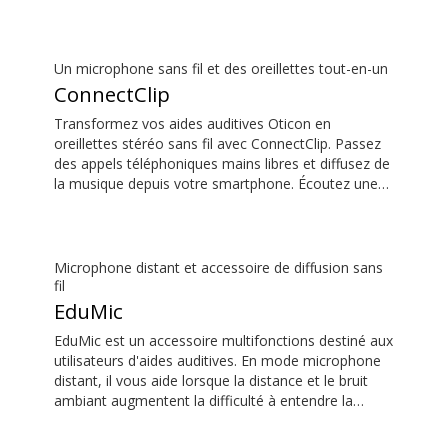
aux images sur votre écran de télévision.
Un microphone sans fil et des oreillettes tout-en-un
ConnectClip
Transformez vos aides auditives Oticon en
oreillettes stéréo sans fil avec ConnectClip. Passez
des appels téléphoniques mains libres et diffusez de
la musique depuis votre smartphone. Écoutez une
personne qui parle à une certaine distance à l’aide
de sa fonction microphone distant. Vous pouvez
même utiliser ConnectClip comme télécommande
discrète pour vos aides auditives.
Microphone distant et accessoire de diffusion sans
fil
EduMic
EduMic est un accessoire multifonctions destiné aux
utilisateurs d'aides auditives. En mode microphone
distant, il vous aide lorsque la distance et le bruit
ambiant augmentent la difficulté à entendre la
personne qui parle. Il peut notamment s'avérer utile
dans une salle de classe, dans un contexte