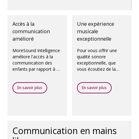
Accès à la
Une expérience
communication
musicale
amélioré
exceptionnelle
MoreSound Intelligence
Pour vous offrir une
améliore l'accès à la
qualité sonore
communication des
exceptionnelle, que
enfants par rapport à un
vous écoutiez de la
réglage de microphone
musique via des hauts-
omnidirectionnel.
parleurs ou en
streaming, nous avons
En savoir plus
En savoir plus
créé un programme
dédié appelé Oticon
MyMusic.
Communication en mains