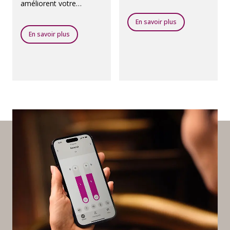
de programme.
améliorent votre
audition dans les
En savoir plus
auditoriums, les lieux de
culte, les théâtres, les
En savoir plus
aéroports et tout autre
lieu public doté d’un
système de boucle
magnétique.