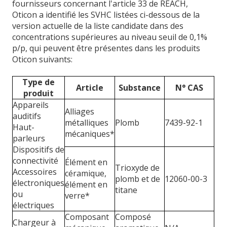
fournisseurs concernant l'article 33 de REACH,
Oticon a identifié les SVHC listées ci-dessous de la
version actuelle de la liste candidate dans des
concentrations supérieures au niveau seuil de 0,1%
p/p, qui peuvent être présentes dans les produits
Oticon suivants:
Type de
Article
Substance
N° CAS
produit
Appareils
Alliages
auditifs
métalliques
Plomb
7439-92-1
Haut-
mécaniques*
parleurs
Dispositifs de
connectivité
Élément en
Trioxyde de
Accessoires
céramique,
plomb et de
12060-00-3
électroniques
élément en
titane
ou
verre*
électriques
Composant
Composé
Chargeur à