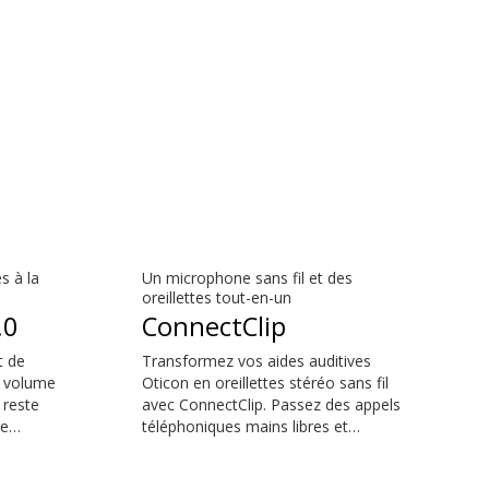
s à la
Un microphone sans fil et des
oreillettes tout-en-un
.0
ConnectClip
t de
Transformez vos aides auditives
e volume
Oticon en oreillettes stéréo sans fil
 reste
avec ConnectClip. Passez des appels
le
téléphoniques mains libres et
convient.
diffusez de la musique depuis votre
il n’y a
smartphone. Écoutez une personne