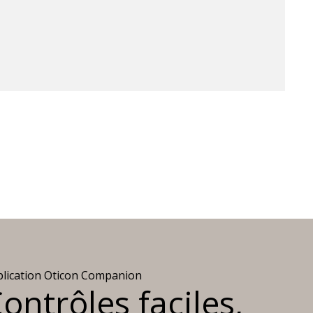
lication Oticon Companion
ontrôles faciles,