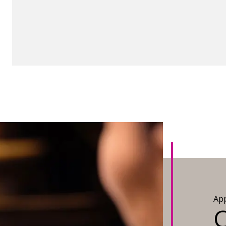
App
C