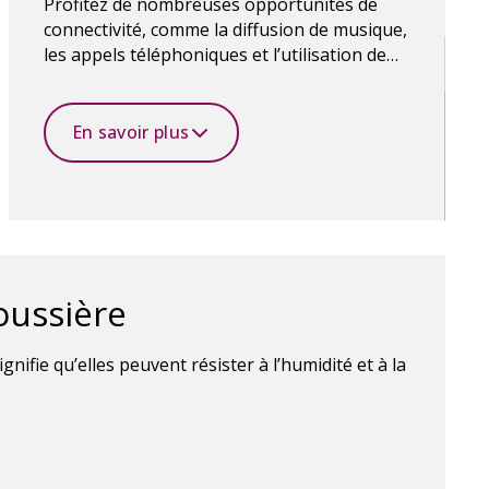
Profitez de nombreuses opportunités de
connectivité, comme la diffusion de musique,
les appels téléphoniques et l’utilisation de
l’application Oticon Companion pour
contrôler les aides auditives. La technologie
sans fil Bluetooth rend tout cela possible.
En savoir plus
poussière
ignifie qu’elles peuvent résister à l’humidité et à la