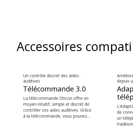
Accessoires compati
Un contrôle discret des aides
Amélior
auditives
depuis u
Télécommande 3.0
Adap
télé
La télécommande Oticon offre un
moyen intuitif, simple et discret de
L’Adapt
contrôler vos aides auditives. Grâce
de conne
à la télécommande, vous pouvez
un télép
effectuer les réglages quotidiens les
traditio
plus courants sans attirer l’attention
charge l