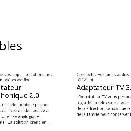
bles
ez vos appels téléphoniques
Connectez vos aides auditive
n téléphone fixe
télévision
tateur
Adaptateur TV 3
phonique 2.0
L’Adaptateur TV vous perme
regarder la télévision à votr
ateur téléphonique permet
de prédilection, tandis que le
cter votre aide auditive à
de la famille peut conserver 
hone fixe analogique
volume à un niveau qui leur 
nnel. La solution prend en
Le son est riche et naturel et 
es appels entrants et