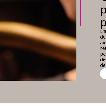
p
p
L'
de
ai
re
pe
di
de