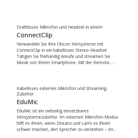
und voll – ohne Verzögerungen, so dass der Ton mit
dem Bild auf Ihrem Fernsehbildschirm
übereinstimmt.
Drahtloses Mikrofon und Headset in einem
ConnectClip
Verwandeln Sie Ihre Oticon Hörsysteme mit
ConnectClip in ein kabelloses Stereo-Headset.
Tätigen Sie freihändig Anrufe und streamen Sie
Musik von Ihrem Smartphone. Mit der Remote-
Mikrofonfunktion können Sie aus der Ferne einem
Sprecher zuhören. Sie können ConnectClip sogar als
diskrete Fernbedienung für Ihre Hörsysteme nutzen.
Kabelloses externes Mikrofon und Streaming-
Zubehör
EduMic
EduMic ist ein vielseitig einsetzbares
Hörsystemezubehör. Im externen Mikrofon-Modus
hilft es Ihnen, wenn Distanz und Lärm es Ihnen
schwer machen, den Sprecher zu verstehen – im
Klassenzimmer, in Arbeitssituationen, beim Sport