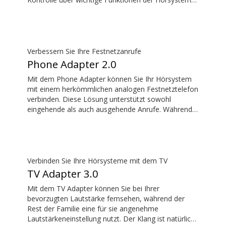
ohne das Hörsystem zu beachten.
Verbessern Sie Ihre Festnetzanrufe
Phone Adapter 2.0
Mit dem Phone Adapter können Sie Ihr Hörsystem
mit einem herkömmlichen analogen Festnetztelefon
verbinden. Diese Lösung unterstützt sowohl
eingehende als auch ausgehende Anrufe. Während
eines Anrufs werden Ihre Hörsysteme zu einem
Headset und ConnectClip oder Streamer Pro dient
als Mikrofon. Zusammen ermöglichen sie
praktische, freihändige Festnetzanrufe.
Verbinden Sie Ihre Hörsysteme mit dem TV
TV Adapter 3.0
Mit dem TV Adapter können Sie bei Ihrer
bevorzugten Lautstärke fernsehen, während der
Rest der Familie eine für sie angenehme
Lautstärkeneinstellung nutzt. Der Klang ist natürlich