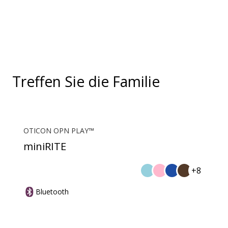
und vielem mehr. EduMic kann auch über eine
standardmässige 3,5-mm-Kopfhörerbuchse an
Geräte angeschlossen werden, um Audio kabellos
an Oticon Bluetooth-Hörsysteme zu übertragen. Es
kann zudem Audio aus öffentlichen
Ringschleifensystemen empfangen.
Treffen Sie die Familie
OTICON OPN PLAY™
miniRITE
+8
Bluetooth