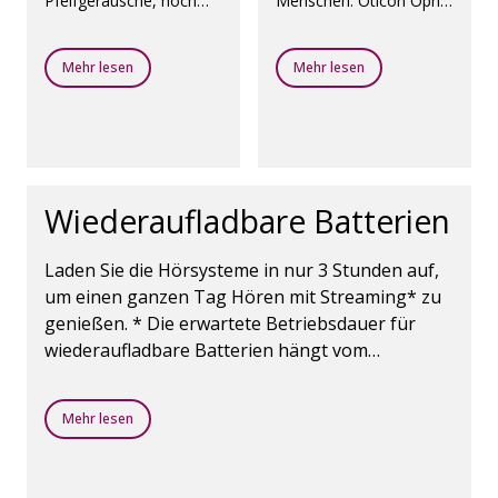
Pfeifgeräusche, noch
Menschen. Oticon Opn
bevor sie auftreten.
Play Hörsysteme
verbessern das
Sprachverstehen selbst
Mehr lesen
Mehr lesen
in lärmigen
Umgebungen.
Wiederaufladbare Batterien
Laden Sie die Hörsysteme in nur 3 Stunden auf,
um einen ganzen Tag Hören mit Streaming* zu
genießen. * Die erwartete Betriebsdauer für
wiederaufladbare Batterien hängt vom
Nutzungsmuster, von aktiven Funktionen, von
der Hörminderung, der Klangumgebung, dem
Mehr lesen
Alter der Batterien und der Nutzung von
kabellosem Zubehör ab.