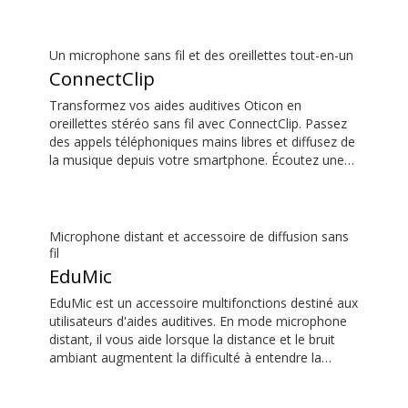
Un microphone sans fil et des oreillettes tout-en-un
ConnectClip
Transformez vos aides auditives Oticon en
oreillettes stéréo sans fil avec ConnectClip. Passez
des appels téléphoniques mains libres et diffusez de
la musique depuis votre smartphone. Écoutez une
personne qui parle à une certaine distance à l’aide
de sa fonction microphone distant. Vous pouvez
même utiliser ConnectClip comme télécommande
discrète pour vos aides auditives.
Microphone distant et accessoire de diffusion sans
fil
EduMic
EduMic est un accessoire multifonctions destiné aux
utilisateurs d'aides auditives. En mode microphone
distant, il vous aide lorsque la distance et le bruit
ambiant augmentent la difficulté à entendre la
personne qui parle. Il peut notamment s'avérer utile
dans une salle de classe, dans un contexte