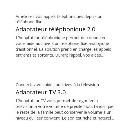
Améliorez vos appels téléphoniques depuis un
téléphone fixe
Adaptateur téléphonique 2.0
L’Adaptateur téléphonique permet de connecter
votre aide auditive à un téléphone fixe analogique
traditionnel. La solution prend en charge les appels
entrants et sortants. Durant l’appel, vos aides
auditives deviennent des oreillettes et le
ConnectClip ou le Streamer Pro sont utilisés comme
microphone. Ensemble, ils permettent de passer
des appels mains libres pratiques depuis un
téléphone fixe.
Connectez vos aides auditives à la télévision
Adaptateur TV 3.0
L’Adaptateur TV vous permet de regarder la
télévision à votre volume de prédilection, tandis que
le reste de la famille peut conserver le volume à un
niveau qui leur convient. Le son est riche et naturel
et il n’y a pas de décalage, ainsi le son correspond
aux images sur votre écran de télévision.