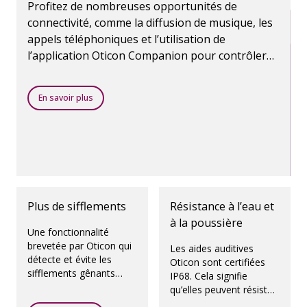
Profitez de nombreuses opportunités de
connectivité, comme la diffusion de musique, les
appels téléphoniques et l’utilisation de
l’application Oticon Companion pour contrôler
les aides auditives. La technologie sans fil
Bluetooth rend tout cela possible.
En savoir plus
Plus de sifflements
Résistance à l’eau et
à la poussière
Une fonctionnalité
brevetée par Oticon qui
Les aides auditives
détecte et évite les
Oticon sont certifiées
sifflements gênants
IP68. Cela signifie
avant même qu’ils ne se
qu’elles peuvent résister
produisent.
à l’humidité et à la