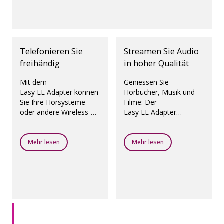
Telefonieren Sie
Streamen Sie Audio
freihändig
in hoher Qualität
Mit dem
Geniessen Sie
Easy LE Adapter können
Hörbücher, Musik und
Sie Ihre Hörsysteme
Filme: Der
oder andere Wireless-
Easy LE Adapter
Audiogeräte wie ein
überträgt alle
Headset nutzen, dass
Audioinhalte an Ihre
Ihre Stimme erfasst.
Hörsysteme.
Mehr lesen
Mehr lesen