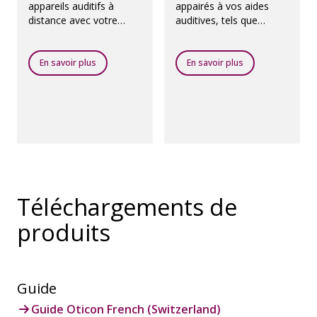
appareils auditifs à
appairés à vos aides
distance avec votre
auditives, tels que
audioprothésiste en
l'adaptateur TV, EduMic
temps réel par un appel
et ConnectClip
vidéo en direct.
En savoir plus
En savoir plus
Téléchargements de
produits
Guide
Guide Oticon French (Switzerland)