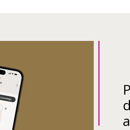
P
d
a