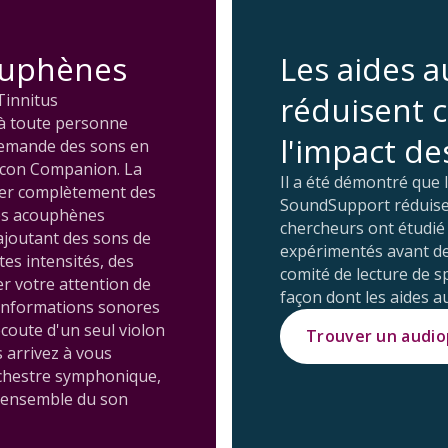
ouphènes
Les aides a
réduisent 
Tinnitus
à toute personne
l'impact d
demande des sons en
Oticon Companion. La
Il a été démontré que 
ser complètement des
SoundSupport réduise
les acouphènes
chercheurs ont étudié 
joutant des sons de
expérimentés avant de
es intensités, des
comité de lecture de sp
er votre attention de
façon dont les aides a
'informations sonores
écoute d'un seul violon
Trouver un audio
s arrivez à vous
orchestre symphonique,
 l’ensemble du son