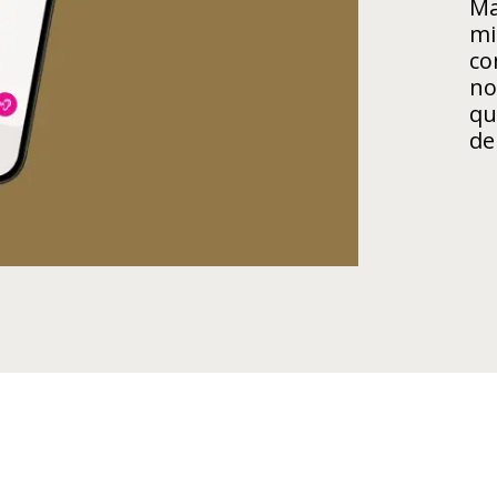
Ma
mi
co
no
qu
de